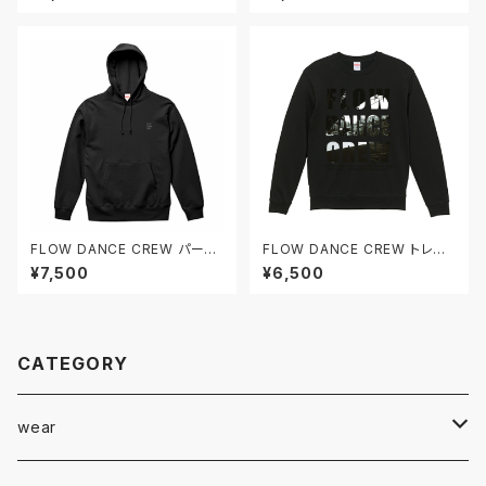
FLOW DANCE CREW パーカ
FLOW DANCE CREW トレー
ー
ナー
¥7,500
¥6,500
CATEGORY
wear